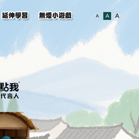
A
A
A